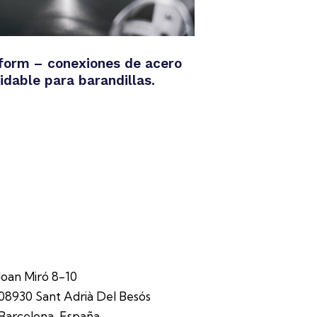
lform – conexiones de acero
idable para barandillas.
Joan Miró 8-10
08930 Sant Adrià Del Besós
Barcelona, España